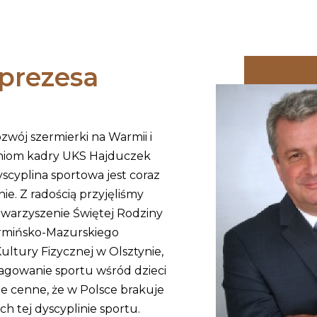
prezesa
wój szermierki na Warmii i
aniom kadry UKS Hajduczek
yscyplina sportowa jest coraz
ie. Z radością przyjęliśmy
owarzyszenie Świętej Rodziny
rmińsko-Mazurskiego
ultury Fizycznej w Olsztynie,
agowanie sportu wśród dzieci
tyle cenne, że w Polsce brakuje
 tej dyscyplinie sportu.