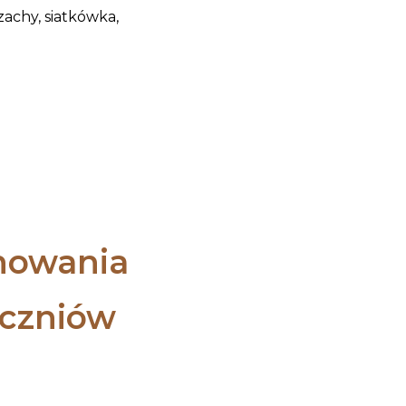
szachy, siatkówka,
howania
uczniów