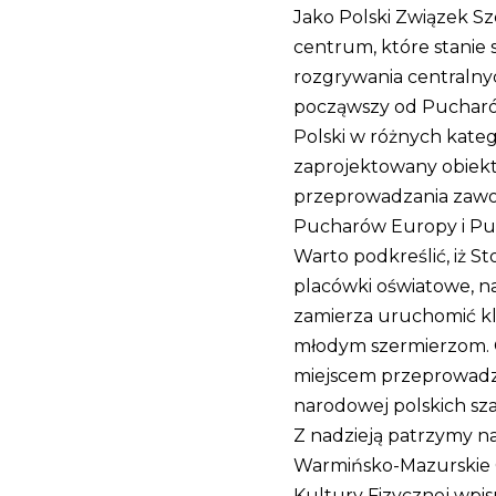
Jako Polski Związek S
centrum, które stanie 
rozgrywania centralny
począwszy od Pucharó
Polski w różnych kate
zaprojektowany obiekt
przeprowadzania zaw
Pucharów Europy i Pu
Warto podkreślić, iż 
placówki oświatowe, na 
zamierza uruchomić k
młodym szermierzom. 
miejscem przeprowad
narodowej polskich sza
Z nadzieją patrzymy na
Warmińsko-Mazurskie 
Kultury Fizycznej wpis