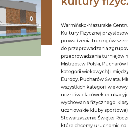
kultury fizyc
Warmińsko-Mazurskie Centru
Kultury Fizycznej przystosow
prowadzenia treningów szer
do przeprowadzania zgrupow
przeprowadzania turniejów ra
Mistrzostw Polski, Pucharów 
kategorii wiekowych) i międ
Europy, Pucharów Świata, Mi
wszystkich kategorii wiekowy
uczniów placówek edukacyjn
wychowania fizycznego, klasy
uczniowskie kluby sportowe
Stowarzyszenie Świętej Rodzin
które chcemy uruchomić na