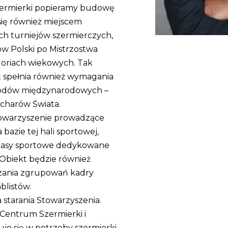
zermierki popieramy budowę
się również miejscem
ch turniejów szermierczych,
w Polski po Mistrzostwa
goriach wiekowych. Tak
 spełnia również wymagania
odów międzynarodowych –
charów Świata.
Stowarzyszenie prowadzące
bazie tej hali sportowej,
lasy sportowe dedykowane
Obiekt będzie również
zania zgrupowań kadry
blistów.
 starania Stowarzyszenia.
Centrum Szermierki i
uje się w potrzeby szermierki