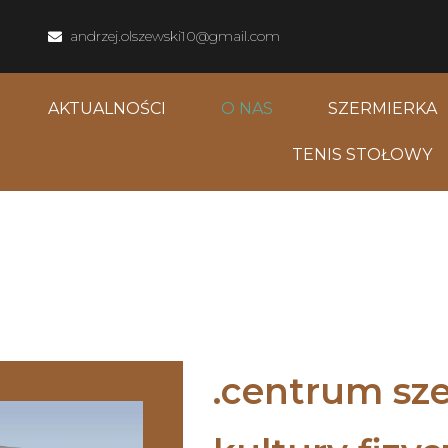
andrzej.olszewski10@gmail.com
AKTUALNOŚCI
O NAS
SZERMIERKA
TENIS STOŁOWY
centrum sze