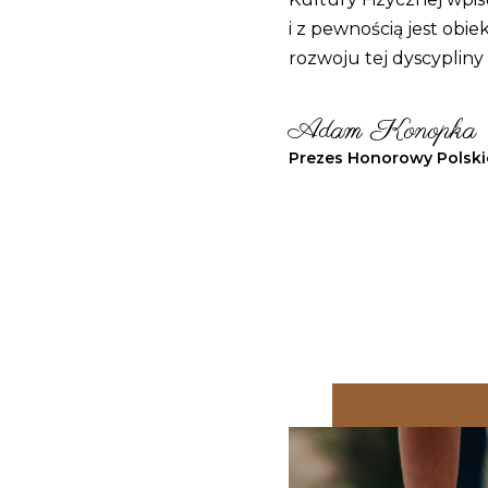
i z pewnością jest obi
rozwoju tej dyscypliny
Adam Konopka
Prezes Honorowy Polsk