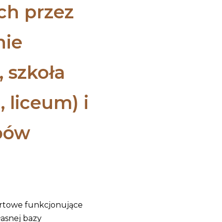
h przez
nie
, szkoła
 liceum) i
ubów
ortowe funkcjonujące
łasnej bazy