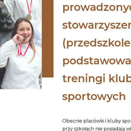
prowadzonyc
stowarzysze
(przedszkole
podstawowa,
treningi kl
sportowych
Obecnie placówki i kluby sp
przy szkołach nie posiadają w