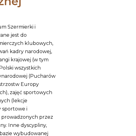
znej
m Szermierki i
ane jest do
mierczych klubowych,
ań kadry narodowej,
ngi krajowej (w tym
Polski wszystkich
zynarodowej (Pucharów
strzostw Europy
ch), zajęć sportowych
ych (lekcje
 sportowe i
) prowadzonych przez
y. Inne dyscypliny,
 bazie wybudowanej