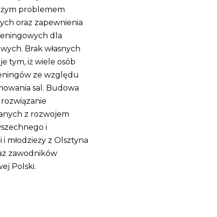
 dużym problemem
jnych oraz zapewnienia
treningowych dla
wych. Brak własnych
 tym, iż wiele osób
reningów ze względu
mowania sal. Budowa
 rozwiązanie
anych z rozwojem
wszechnego i
i młodzieży z Olsztyna
raz zawodników
j Polski.