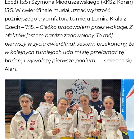
Łódź) 15:5 i Szymona Mioduszewskiego (KKSZ Konin)
15:5. W ćwierćfinale musiał uznać wyższość
późniejszego tryumfatora turnieju Lumira Krala z
Czech – 7:15. –
Ciężko pracowałem przez wakacje. Z
efektów jestem bardzo zadowolony. To mój
pierwszy w życiu ćwierćfinał. Jestem przekonany, że
w kolejnych turniejach uda mi się przełamać tę
barierę i wywalczę pierwsze podium
– uśmiecha się
Alan.