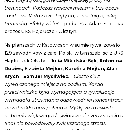
rezultaty są osiągane dzięki ciężkiej pracy na
treningach. Podczas wakacji mieliśmy trzy obozy
sportowe. Każdy był objęty odpowiednią opieką
trenerską. Efekty widać
– podkreśla Adam Sobczyk,
prezes UKS Hajduczek Olsztyn.
Na planszach w Katowicach w sumie rywalizowało
129 zawodników z całej Polski, w tym szabliści z UKS
Hajduczek Olsztyn:
Julia Mikulska-Bąk, Antonina
Dobies, Elżbieta Mejłun, Karolina Mejłun, Alan
Krych i Samuel Myśliwiec
. –
Cieszę się z
wywalczonego miejsca na podium. Każda
przeciwniczka była wymagająca, a rywalizacja
wymagała utrzymania odpowiedniej koncentracji.
Tej zabrakło mi w półfinale. Myślę, że to kwestia
nabrania większego doświadczenia, żeby starcia o
finał nie powodowały zwiększonego stresu.