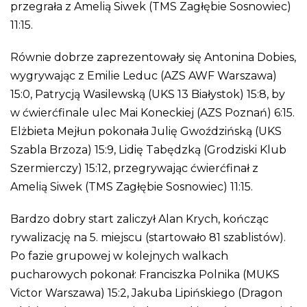
przegrała z Amelią Siwek (TMS Zagłębie Sosnowiec)
11:15.
Równie dobrze zaprezentowały się Antonina Dobies,
wygrywając z Emilie Leduc (AZS AWF Warszawa)
15:0, Patrycją Wasilewską (UKS 13 Białystok) 15:8, by
w ćwierćfinale ulec Mai Koneckiej (AZS Poznań) 6:15.
Elżbieta Mejłun pokonała Julię Gwoździńską (UKS
Szabla Brzoza) 15:9, Lidię Tabędzką (Grodziski Klub
Szermierczy) 15:12, przegrywając ćwierćfinał z
Amelią Siwek (TMS Zagłębie Sosnowiec) 11:15.
Bardzo dobry start zaliczył Alan Krych, kończąc
rywalizację na 5. miejscu (startowało 81 szablistów).
Po fazie grupowej w kolejnych walkach
pucharowych pokonał: Franciszka Polnika (MUKS
Victor Warszawa) 15:2, Jakuba Lipińskiego (Dragon