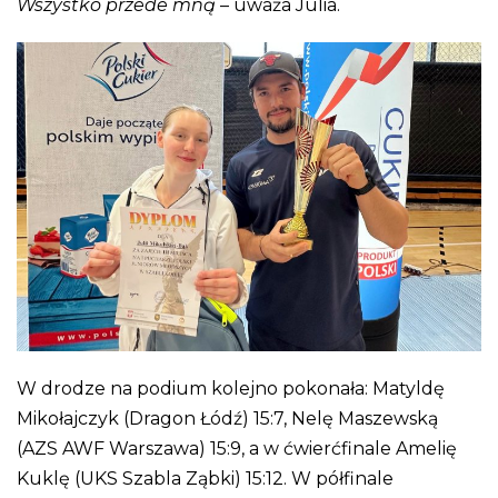
Wszystko przede mną
– uważa Julia.
W drodze na podium kolejno pokonała: Matyldę
Mikołajczyk (Dragon Łódź) 15:7, Nelę Maszewską
(AZS AWF Warszawa) 15:9, a w ćwierćfinale Amelię
Kuklę (UKS Szabla Ząbki) 15:12. W półfinale