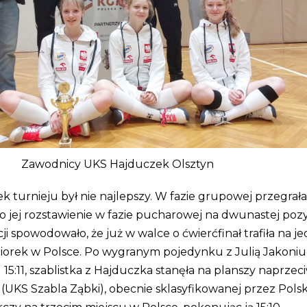
Zawodnicy UKS Hajduczek Olsztyn
ek turnieju był nie najlepszy. W fazie grupowej przegrała
ło jej rozstawienie w fazie pucharowej na dwunastej pozyc
 spowodowało, że już w walce o ćwierćfinał trafiła na j
niorek w Polsce. Po wygranym pojedynku z Julią Jakoni
) 15:11, szablistka z Hajduczka stanęła na planszy naprzec
 (UKS Szabla Ząbki), obecnie sklasyfikowanej przez Polsk