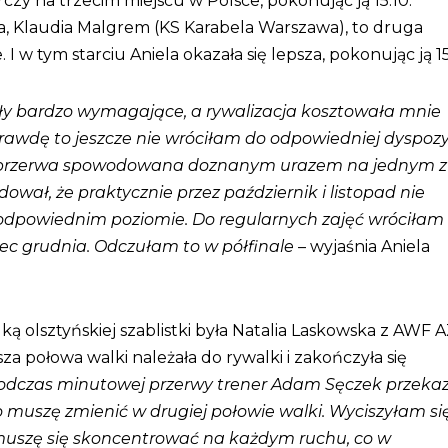
zy na trzecim miejscu w Polsce, pokonując ją 15:10.
, Klaudia Malgrem (KS Karabela Warszawa), to druga
 I w tym starciu Aniela okazała się lepsza, pokonując ją 15
yły bardzo wymagające, a rywalizacja kosztowała mnie
aprawdę to jeszcze nie wróciłam do odpowiedniej dyspozy
a przerwa spowodowana doznanym urazem na jednym z
ował, że praktycznie przez październik i listopad nie
dpowiednim poziomie. Do regularnych zajęć wróciłam
ec grudnia. Odczułam to w półfinale
– wyjaśnia Aniela
ką olsztyńskiej szablistki była Natalia Laskowska z AWF 
a połowa walki należała do rywalki i zakończyła się
odczas minutowej przerwy trener Adam Sęczek przeka
o muszę zmienić w drugiej połowie walki. Wyciszyłam się
muszę się skoncentrować na każdym ruchu, co w