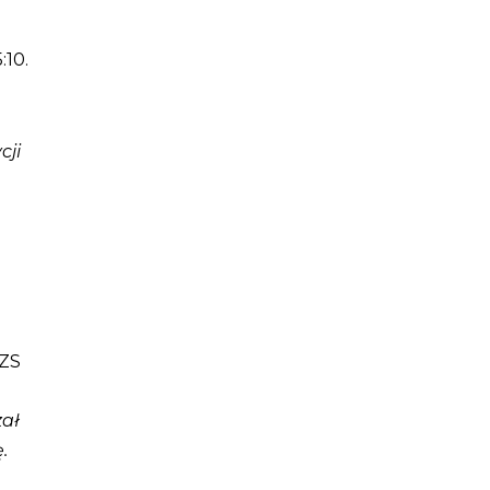
:10.
cji
AZS
zał
.