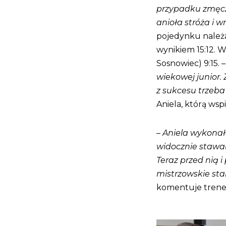
przypadku zmęcz
anioła stróża i 
pojedynku należał
wynikiem 15:12. 
Sosnowiec) 9:15. 
wiekowej junior. 
z sukcesu trzeba
Aniela, którą wspi
–
Aniela wykonała
widocznie stawała
Teraz przed nią
mistrzowskie star
komentuje trene