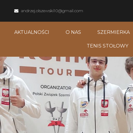
andrzej.olszewski10@gmail.com
AKTUALNOŚCI
O NAS
SZERMIERKA
TENIS STOŁOWY