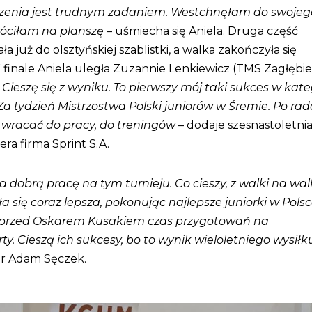
enia jest trudnym zadaniem. Westchnęłam do swojeg
wróciłam na planszę
– uśmiecha się Aniela. Druga część
a już do olsztyńskiej szablistki, a walka zakończyła się
W finale Aniela uległa Zuzannie Lenkiewicz (TMS Zagłębie
–
Cieszę się z wyniku. To pierwszy mój taki sukces w kate
Za tydzień Mistrzostwa Polski juniorów w Śremie. Po rad
 wracać do pracy, do treningów
– dodaje szesnastoletni
era firma Sprint S.A.
 dobrą pracę na tym turnieju. Co cieszy, z walki na wa
 się coraz lepsza, pokonując najlepsze juniorki w Polsc
 i przed Oskarem Kusakiem czas przygotowań na
ty. Cieszą ich sukcesy, bo to wynik wieloletniego wysiłk
r Adam Sęczek.