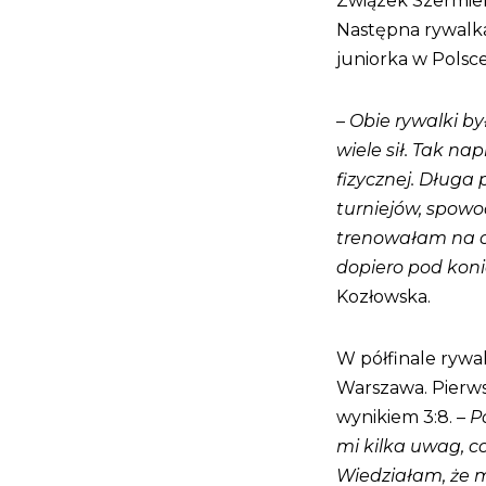
Związek Szermierc
Następna rywalka
juniorka w Polsce.
–
Obie rywalki b
wiele sił. Tak n
fizycznej. Dług
turniejów, spowod
trenowałam na o
dopiero pod koni
Kozłowska.
W półfinale rywal
Warszawa. Pierwsz
wynikiem 3:8. –
P
mi kilka uwag, c
Wiedziałam, że 