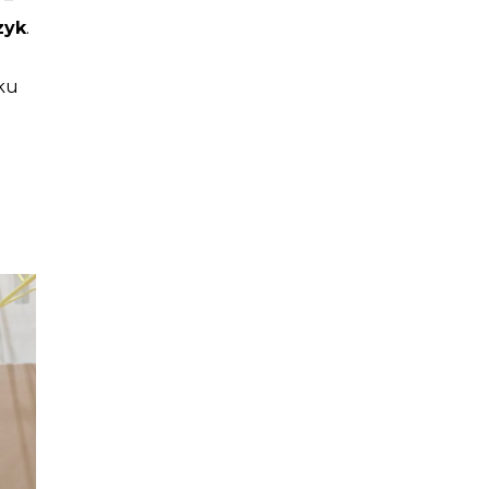
zyk
.
iku