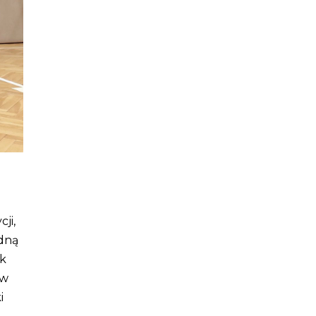
ji,
edną
uk
iw
i