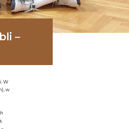
li –
i. W
n), w
ch
,
–