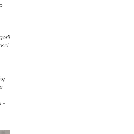
o
gorii
ości
a
lkę
e.
u
–