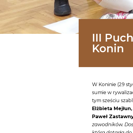
III Puc
Konin
W Koninie (29 sty
sumie w rywalizac
tym sześciu szab
Elżbieta Mejłun
Paweł Zastawn
zawodników. Dosk
która dotarła do