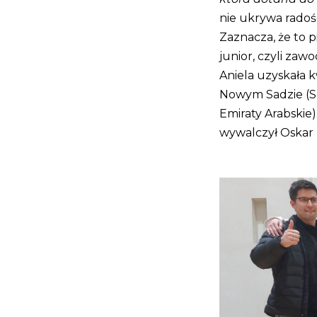
nie ukrywa radośc
Zaznacza, że to pi
junior, czyli zaw
Aniela uzyskała k
Nowym Sadzie (Se
Emiraty Arabskie)
wywalczył Oskar 