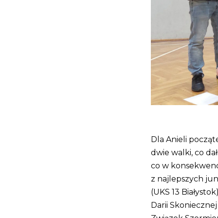
Dla Anieli począt
dwie walki, co da
co w konsekwencji
z najlepszych ju
(UKS 13 Białystok
Darii Skoniecznej