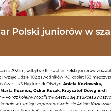
har Polski juniorów w szab
cznia 2022 r.) odbył się III Puchar Polski juniorów w szabl
ji wzięło udział 102 zawodników (49 kobiet i 53 mężczyz
listów z UKS Hajduczek Olsztyn:
Aniela Kozłowska,
, Marta Rozmus, Oskar Kusak, Krzysztof Dowgierd i
y
. –
Po raz kolejny mogliśmy cieszyć się z sukcesu naszy
onale w turnieju zaprezentowała się Aniela Kozłowska
 finału pucharu, kończąc rywalizację na drugim miejscu